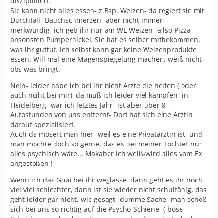
diszipliniert.
Sie kann nicht alles essen- z.Bsp. Weizen- da regiert sie mit
Durchfall- Bauchschmerzen- aber nicht immer -
merkwürdig- ich geb ihr nur am WE Weizen -a lso Pizza-
ansonsten Pumpernickel. Sie hat es selber mitbekommen,
was ihr guttut. Ich selbst kann gar keine Weizenprodukte
essen. Will mal eine Magenspiegelung machen, weiß nicht
obs was bringt.
Nein- leider habe ich bei ihr nicht Ärzte die helfen ( oder
auch nciht bei mir), da muß ich leider viel kämpfen- in
Heidelberg- war ich letztes Jahr- ist aber über 8
Autostunden von uns entfernt- Dort hat sich eine Ärztin
darauf spezialisiert.
Auch da mosert man hier- weil es eine Privatärztin ist, und
man möchte doch so gerne, das es bei meiner Tochter nur
alles psychisch wäre... Makaber ich weiß-wird alles vom Ex
angestoßen !
Wenn ich das Guai bei ihr weglasse, dann geht es ihr noch
viel viel schlechter, dann ist sie wieder nicht schulfähig, das
geht leider gar nicht, wie gesagt- dumme Sache- man schoß
sich bei uns so richtig auf die Psycho-Schiene- ( böse