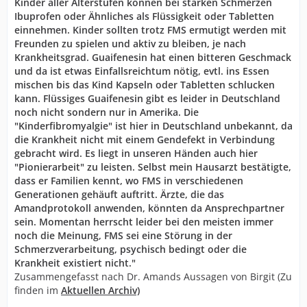
Kinder aller Alterstufen können bei starken Schmerzen
Ibuprofen oder Ähnliches als Flüssigkeit oder Tabletten
einnehmen. Kinder sollten trotz FMS ermutigt werden mit
Freunden zu spielen und aktiv zu bleiben, je nach
Krankheitsgrad. Guaifenesin hat einen bitteren Geschmack
und da ist etwas Einfallsreichtum nötig, evtl. ins Essen
mischen bis das Kind Kapseln oder Tabletten schlucken
kann. Flüssiges Guaifenesin gibt es leider in Deutschland
noch nicht sondern nur in Amerika. Die
"Kinderfibromyalgie" ist hier in Deutschland unbekannt, da
die Krankheit nicht mit einem Gendefekt in Verbindung
gebracht wird. Es liegt in unseren Händen auch hier
"Pionierarbeit" zu leisten. Selbst mein Hausarzt bestätigte,
dass er Familien kennt, wo FMS in verschiedenen
Generationen gehäuft auftritt. Ärzte, die das
Amandprotokoll anwenden, könnten da Ansprechpartner
sein. Momentan herrscht leider bei den meisten immer
noch die Meinung, FMS sei eine Störung in der
Schmerzverarbeitung, psychisch bedingt oder die
Krankheit existiert nicht."
Zusammengefasst nach Dr. Amands Aussagen von Birgit (Zu
finden im
Aktuellen Archiv)