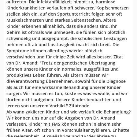
auftreten. Die Infektanfälligkeit nimmt zu, harmlose
Kinderkrankheiten verlaufen oft schwerer. Kopfschmerzen
stellen sich ein, auf den Sportunterricht folgen sehr oft
Muskelschmerzen und starkes Seitenstechen. Ältere
Kinder erkennen allmählich, dass sie anders sind. Ihr
Gehirn ist oftmals wie umnebelt, sie fühlen sich plötzlich
schwindelig und ausgepumpt, die schulischen Leistungen
nehmen oft ab und Lustlosigkeit macht sich breit. Die
Symptome können allerdings wieder plötzlich
verschwinden und für einige Zeit wird alles besser. Zitat
von Dr. Amand: "Trotz der genetischen Übertragung
können unsere Kinder ein normales, ausgefülltes und
produktives Leben führen. Als Eltern müssen wir
dieVerantwortung übernehmen, sowohl für die Diagnose
als auch für eine wirksame Behandlung unserer Kinder
sorgen. Wir müssen es tun, koste es was es wolle, und wir
dürfen nicht aufgeben. Unsere Kinder beobachten und
lernen von unserem Vorbild." Zitatende
Ab wann zyklieren Kinder und wie verläuft die Behandlung?
Wir können uns nur auf die Angaben von Dr. Amand
verlassen. Kinder mit FMS können schon in einem sehr
frühen Alter, oft schon im Vorschulalter zyklieren. Er hatte
die Gelegenheit , 4 Zweijährige und 15 Vierjährige zu