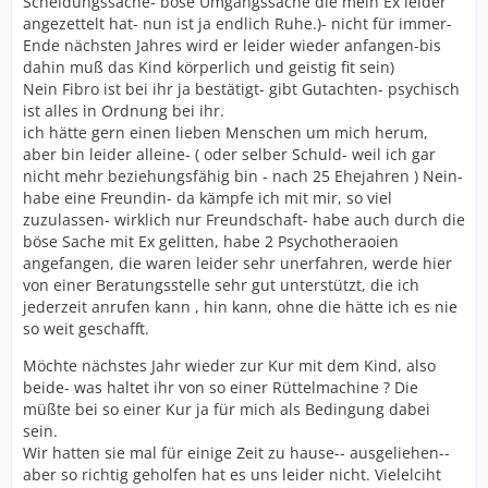
Scheidungssache- böse Umgangssache die mein Ex leider
angezettelt hat- nun ist ja endlich Ruhe.)- nicht für immer-
Ende nächsten Jahres wird er leider wieder anfangen-bis
dahin muß das Kind körperlich und geistig fit sein)
Nein Fibro ist bei ihr ja bestätigt- gibt Gutachten- psychisch
ist alles in Ordnung bei ihr.
ich hätte gern einen lieben Menschen um mich herum,
aber bin leider alleine- ( oder selber Schuld- weil ich gar
nicht mehr beziehungsfähig bin - nach 25 Ehejahren ) Nein-
habe eine Freundin- da kämpfe ich mit mir, so viel
zuzulassen- wirklich nur Freundschaft- habe auch durch die
böse Sache mit Ex gelitten, habe 2 Psychotheraoien
angefangen, die waren leider sehr unerfahren, werde hier
von einer Beratungsstelle sehr gut unterstützt, die ich
jederzeit anrufen kann , hin kann, ohne die hätte ich es nie
so weit geschafft.
Möchte nächstes Jahr wieder zur Kur mit dem Kind, also
beide- was haltet ihr von so einer Rüttelmachine ? Die
müßte bei so einer Kur ja für mich als Bedingung dabei
sein.
Wir hatten sie mal für einige Zeit zu hause-- ausgeliehen--
aber so richtig geholfen hat es uns leider nicht. Vielelciht