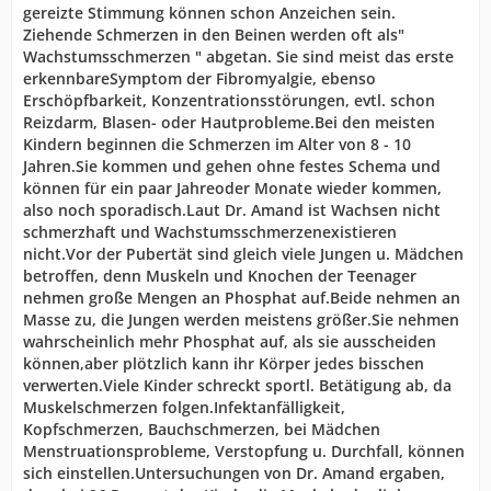
gereizte Stimmung können schon Anzeichen sein.
Ziehende Schmerzen in den Beinen werden oft als"
Wachstumsschmerzen " abgetan. Sie sind meist das erste
erkennbareSymptom der Fibromyalgie, ebenso
Erschöpfbarkeit, Konzentrationsstörungen, evtl. schon
Reizdarm, Blasen- oder Hautprobleme.Bei den meisten
Kindern beginnen die Schmerzen im Alter von 8 - 10
Jahren.Sie kommen und gehen ohne festes Schema und
können für ein paar Jahreoder Monate wieder kommen,
also noch sporadisch.Laut Dr. Amand ist Wachsen nicht
schmerzhaft und Wachstumsschmerzenexistieren
nicht.Vor der Pubertät sind gleich viele Jungen u. Mädchen
betroffen, denn Muskeln und Knochen der Teenager
nehmen große Mengen an Phosphat auf.Beide nehmen an
Masse zu, die Jungen werden meistens größer.Sie nehmen
wahrscheinlich mehr Phosphat auf, als sie ausscheiden
können,aber plötzlich kann ihr Körper jedes bisschen
verwerten.Viele Kinder schreckt sportl. Betätigung ab, da
Muskelschmerzen folgen.Infektanfälligkeit,
Kopfschmerzen, Bauchschmerzen, bei Mädchen
Menstruationsprobleme, Verstopfung u. Durchfall, können
sich einstellen.Untersuchungen von Dr. Amand ergaben,