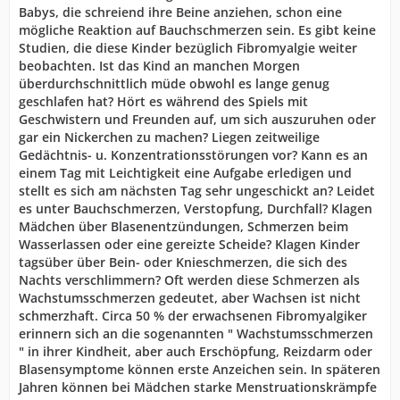
Babys, die schreiend ihre Beine anziehen, schon eine
mögliche Reaktion auf Bauchschmerzen sein. Es gibt keine
Studien, die diese Kinder bezüglich Fibromyalgie weiter
beobachten. Ist das Kind an manchen Morgen
überdurchschnittlich müde obwohl es lange genug
geschlafen hat? Hört es während des Spiels mit
Geschwistern und Freunden auf, um sich auszuruhen oder
gar ein Nickerchen zu machen? Liegen zeitweilige
Gedächtnis- u. Konzentrationsstörungen vor? Kann es an
einem Tag mit Leichtigkeit eine Aufgabe erledigen und
stellt es sich am nächsten Tag sehr ungeschickt an? Leidet
es unter Bauchschmerzen, Verstopfung, Durchfall? Klagen
Mädchen über Blasenentzündungen, Schmerzen beim
Wasserlassen oder eine gereizte Scheide? Klagen Kinder
tagsüber über Bein- oder Knieschmerzen, die sich des
Nachts verschlimmern? Oft werden diese Schmerzen als
Wachstumsschmerzen gedeutet, aber Wachsen ist nicht
schmerzhaft. Circa 50 % der erwachsenen Fibromyalgiker
erinnern sich an die sogenannten " Wachstumsschmerzen
" in ihrer Kindheit, aber auch Erschöpfung, Reizdarm oder
Blasensymptome können erste Anzeichen sein. In späteren
Jahren können bei Mädchen starke Menstruationskrämpfe