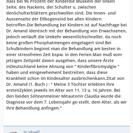
dass bei 96 Prozent der Kinderdie Muskeln der linken
Seite, des Nackens, der Schulter u. zwischen
denSchulterblättern geschwollen sind. Die Innen- und
Aussenseite der Ellbogensind bei allen Kindern
betroffen.Die Behandlung bei Kindern ist auf Nachfrage bei
Dr. Amand identisch mit der Behandlung von Erwachsenen,
jedoch verläuft die Umkehr wesentlichschneller, da noch
keine großen Phosphatmengen eingelagert sind.Bei
Schulkindern beginnt man die Behandlung am besten in
einer stressfreien Zeit bspw. in den Ferien.Man muß vom
jetzigen Zeitpnkt davon ausgehen, dass unsere Ärzte
inDeutschland keine Ahnung von " Kinderfibromyalgie "
haben und einigevehement bestreiten, dass diese
Krankheit schon im Kindesalter ausbrechenkann.Zitat von
Dr. Amand (1. Buch ) : " Meine 3 Töchter erlebten ihre
erstenZyklen jeweils im Alter von 11, 13 u. 16 Jahren. Bei
den beiden Söhnenmeiner Mitautorin Claudia wurde die
Diagnose vor dem 7. Lebensjahr ge-stellt, dem Alter, als wir
ihre Behandlung anfingen."
Isabell