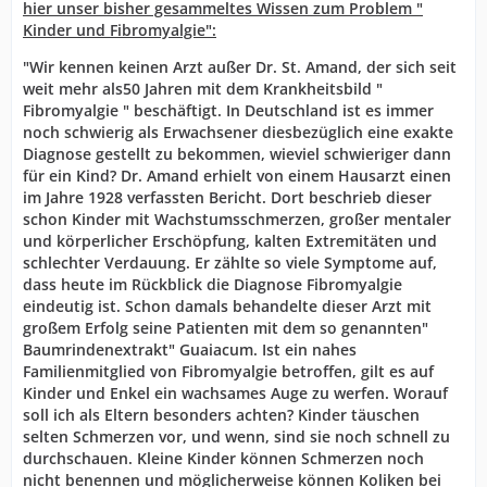
hier unser bisher gesammeltes Wissen zum Problem "
Kinder und Fibromyalgie":
"Wir kennen keinen Arzt außer Dr. St. Amand, der sich seit
weit mehr als50 Jahren mit dem Krankheitsbild "
Fibromyalgie " beschäftigt. In Deutschland ist es immer
noch schwierig als Erwachsener diesbezüglich eine exakte
Diagnose gestellt zu bekommen, wieviel schwieriger dann
für ein Kind? Dr. Amand erhielt von einem Hausarzt einen
im Jahre 1928 verfassten Bericht. Dort beschrieb dieser
schon Kinder mit Wachstumsschmerzen, großer mentaler
und körperlicher Erschöpfung, kalten Extremitäten und
schlechter Verdauung. Er zählte so viele Symptome auf,
dass heute im Rückblick die Diagnose Fibromyalgie
eindeutig ist. Schon damals behandelte dieser Arzt mit
großem Erfolg seine Patienten mit dem so genannten"
Baumrindenextrakt" Guaiacum. Ist ein nahes
Familienmitglied von Fibromyalgie betroffen, gilt es auf
Kinder und Enkel ein wachsames Auge zu werfen. Worauf
soll ich als Eltern besonders achten? Kinder täuschen
selten Schmerzen vor, und wenn, sind sie noch schnell zu
durchschauen. Kleine Kinder können Schmerzen noch
nicht benennen und möglicherweise können Koliken bei