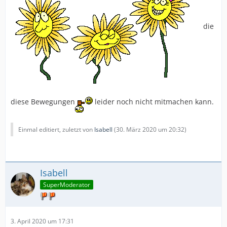
die
diese Bewegungen
leider noch nicht mitmachen kann.
Einmal editiert, zuletzt von
Isabell
(
30. März 2020 um 20:32
)
Isabell
SuperModerator
3. April 2020 um 17:31