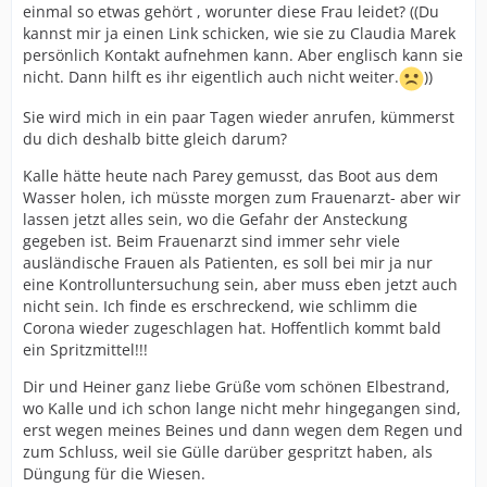
einmal so etwas gehört , worunter diese Frau leidet? ((Du
kannst mir ja einen Link schicken, wie sie zu Claudia Marek
persönlich Kontakt aufnehmen kann. Aber englisch kann sie
nicht. Dann hilft es ihr eigentlich auch nicht weiter.
))
Sie wird mich in ein paar Tagen wieder anrufen, kümmerst
du dich deshalb bitte gleich darum?
Kalle hätte heute nach Parey gemusst, das Boot aus dem
Wasser holen, ich müsste morgen zum Frauenarzt- aber wir
lassen jetzt alles sein, wo die Gefahr der Ansteckung
gegeben ist. Beim Frauenarzt sind immer sehr viele
ausländische Frauen als Patienten, es soll bei mir ja nur
eine Kontrolluntersuchung sein, aber muss eben jetzt auch
nicht sein. Ich finde es erschreckend, wie schlimm die
Corona wieder zugeschlagen hat. Hoffentlich kommt bald
ein Spritzmittel!!!
Dir und Heiner ganz liebe Grüße vom schönen Elbestrand,
wo Kalle und ich schon lange nicht mehr hingegangen sind,
erst wegen meines Beines und dann wegen dem Regen und
zum Schluss, weil sie Gülle darüber gespritzt haben, als
Düngung für die Wiesen.