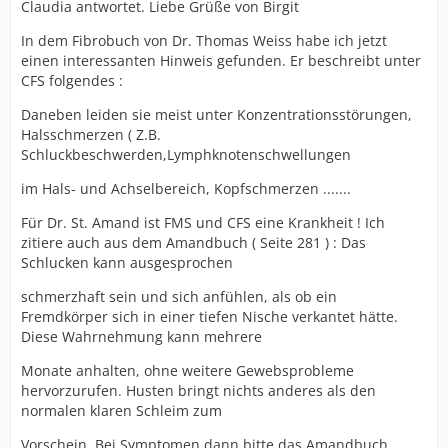
Claudia antwortet. Liebe Grüße von Birgit
In dem Fibrobuch von Dr. Thomas Weiss habe ich jetzt
einen interessanten Hinweis gefunden. Er beschreibt unter
CFS folgendes :
Daneben leiden sie meist unter Konzentrationsstörungen,
Halsschmerzen ( Z.B.
Schluckbeschwerden,Lymphknotenschwellungen
im Hals- und Achselbereich, Kopfschmerzen .......
Für Dr. St. Amand ist FMS und CFS eine Krankheit ! Ich
zitiere auch aus dem Amandbuch ( Seite 281 ) : Das
Schlucken kann ausgesprochen
schmerzhaft sein und sich anfühlen, als ob ein
Fremdkörper sich in einer tiefen Nische verkantet hätte.
Diese Wahrnehmung kann mehrere
Monate anhalten, ohne weitere Gewebsprobleme
hervorzurufen. Husten bringt nichts anderes als den
normalen klaren Schleim zum
Vorschein. Bei Symptomen dann bitte das Amandbuch