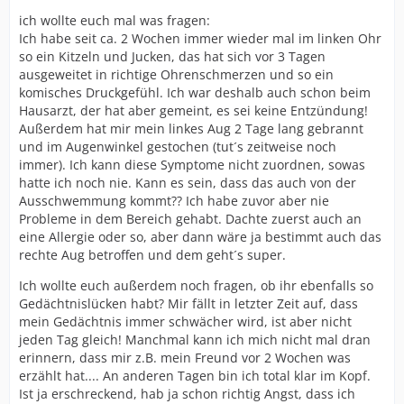
ich wollte euch mal was fragen:
Ich habe seit ca. 2 Wochen immer wieder mal im linken Ohr
so ein Kitzeln und Jucken, das hat sich vor 3 Tagen
ausgeweitet in richtige Ohrenschmerzen und so ein
komisches Druckgefühl. Ich war deshalb auch schon beim
Hausarzt, der hat aber gemeint, es sei keine Entzündung!
Außerdem hat mir mein linkes Aug 2 Tage lang gebrannt
und im Augenwinkel gestochen (tut´s zeitweise noch
immer). Ich kann diese Symptome nicht zuordnen, sowas
hatte ich noch nie. Kann es sein, dass das auch von der
Ausschwemmung kommt?? Ich habe zuvor aber nie
Probleme in dem Bereich gehabt. Dachte zuerst auch an
eine Allergie oder so, aber dann wäre ja bestimmt auch das
rechte Aug betroffen und dem geht´s super.
Ich wollte euch außerdem noch fragen, ob ihr ebenfalls so
Gedächtnislücken habt? Mir fällt in letzter Zeit auf, dass
mein Gedächtnis immer schwächer wird, ist aber nicht
jeden Tag gleich! Manchmal kann ich mich nicht mal dran
erinnern, dass mir z.B. mein Freund vor 2 Wochen was
erzählt hat.... An anderen Tagen bin ich total klar im Kopf.
Ist ja erschreckend, hab ja schon richtig Angst, dass ich