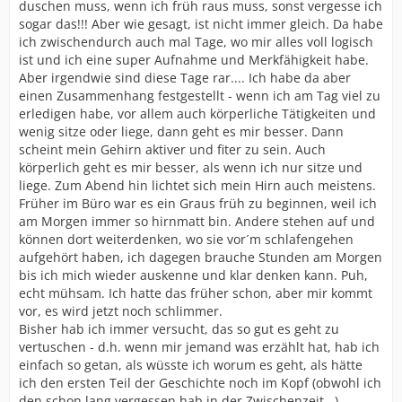
duschen muss, wenn ich früh raus muss, sonst vergesse ich
sogar das!!! Aber wie gesagt, ist nicht immer gleich. Da habe
ich zwischendurch auch mal Tage, wo mir alles voll logisch
ist und ich eine super Aufnahme und Merkfähigkeit habe.
Aber irgendwie sind diese Tage rar.... Ich habe da aber
einen Zusammenhang festgestellt - wenn ich am Tag viel zu
erledigen habe, vor allem auch körperliche Tätigkeiten und
wenig sitze oder liege, dann geht es mir besser. Dann
scheint mein Gehirn aktiver und fiter zu sein. Auch
körperlich geht es mir besser, als wenn ich nur sitze und
liege. Zum Abend hin lichtet sich mein Hirn auch meistens.
Früher im Büro war es ein Graus früh zu beginnen, weil ich
am Morgen immer so hirnmatt bin. Andere stehen auf und
können dort weiterdenken, wo sie vor´m schlafengehen
aufgehört haben, ich dagegen brauche Stunden am Morgen
bis ich mich wieder auskenne und klar denken kann. Puh,
echt mühsam. Ich hatte das früher schon, aber mir kommt
vor, es wird jetzt noch schlimmer.
Bisher hab ich immer versucht, das so gut es geht zu
vertuschen - d.h. wenn mir jemand was erzählt hat, hab ich
einfach so getan, als wüsste ich worum es geht, als hätte
ich den ersten Teil der Geschichte noch im Kopf (obwohl ich
den schon lang vergessen hab in der Zwischenzeit...).