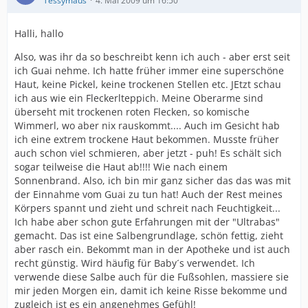
Tessymaus
4. Mai 2009 um 16:50
Halli, hallo
Also, was ihr da so beschreibt kenn ich auch - aber erst seit
ich Guai nehme. Ich hatte früher immer eine superschöne
Haut, keine Pickel, keine trockenen Stellen etc. JEtzt schau
ich aus wie ein Fleckerlteppich. Meine Oberarme sind
überseht mit trockenen roten Flecken, so komische
Wimmerl, wo aber nix rauskommt.... Auch im Gesicht hab
ich eine extrem trockene Haut bekommen. Musste früher
auch schon viel schmieren, aber jetzt - puh! Es schält sich
sogar teilweise die Haut ab!!!! Wie nach einem
Sonnenbrand. Also, ich bin mir ganz sicher das das was mit
der Einnahme vom Guai zu tun hat! Auch der Rest meines
Körpers spannt und zieht und schreit nach Feuchtigkeit...
Ich habe aber schon gute Erfahrungen mit der "Ultrabas"
gemacht. Das ist eine Salbengrundlage, schön fettig, zieht
aber rasch ein. Bekommt man in der Apotheke und ist auch
recht günstig. Wird häufig für Baby´s verwendet. Ich
verwende diese Salbe auch für die Fußsohlen, massiere sie
mir jeden Morgen ein, damit ich keine Risse bekomme und
zugleich ist es ein angenehmes Gefühl!