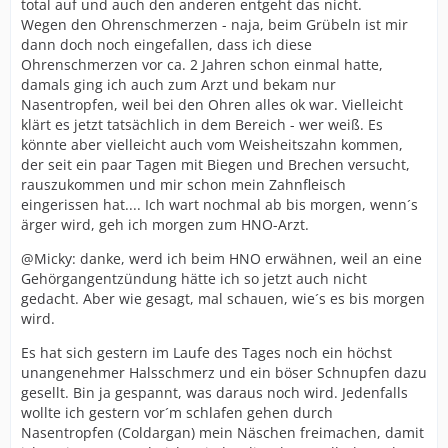
total auf und auch den anderen entgeht das nicht.
Wegen den Ohrenschmerzen - naja, beim Grübeln ist mir
dann doch noch eingefallen, dass ich diese
Ohrenschmerzen vor ca. 2 Jahren schon einmal hatte,
damals ging ich auch zum Arzt und bekam nur
Nasentropfen, weil bei den Ohren alles ok war. Vielleicht
klärt es jetzt tatsächlich in dem Bereich - wer weiß. Es
könnte aber vielleicht auch vom Weisheitszahn kommen,
der seit ein paar Tagen mit Biegen und Brechen versucht,
rauszukommen und mir schon mein Zahnfleisch
eingerissen hat.... Ich wart nochmal ab bis morgen, wenn´s
ärger wird, geh ich morgen zum HNO-Arzt.
@Micky: danke, werd ich beim HNO erwähnen, weil an eine
Gehörgangentzündung hätte ich so jetzt auch nicht
gedacht. Aber wie gesagt, mal schauen, wie´s es bis morgen
wird.
Es hat sich gestern im Laufe des Tages noch ein höchst
unangenehmer Halsschmerz und ein böser Schnupfen dazu
gesellt. Bin ja gespannt, was daraus noch wird. Jedenfalls
wollte ich gestern vor´m schlafen gehen durch
Nasentropfen (Coldargan) mein Näschen freimachen, damit