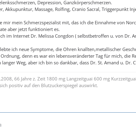
gelenksschmerzen, Depression, Ganzkörperschmerzen.
er, Akkupunktur, Massage, Rolfing, Cranio Sacral, Triggerpunkt I
te mir mein Schmerzspezialist mit, das ich die Einnahme von No
e aber jetzt funktioniert es.
ch im Internet Dr. Melissa Congdon ( selbstbetroffen u. von Dr. Ama
lebte ich neue Symptome, die Ohren knallten,metallischer Gesch
 Ordnung, denn es war ein lebensveränderter Tag für mich, die R
in langer Weg, aber ich bin so dankbar, dass Dr. St. Amand u. Dr
6.2008, 66 Jahre z. Zeit 1800 mg Langzeitguai 600 mg Kurzzeitgua
e sich positiv auf den Blutzuckerspiegel auswirkt.
8