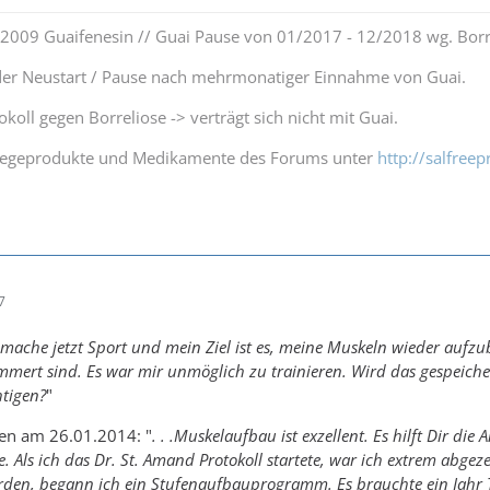
0.2009 Guaifenesin // Guai Pause von 01/2017 - 12/2018 wg. Borr
r Neustart / Pause nach mehrmonatiger Einnahme von Guai.
koll gegen Borreliose -> verträgt sich nicht mit Guai.
Pflegeprodukte und Medikamente des Forums unter
http://salfree
7
 mache jetzt Sport und mein Ziel ist es, meine Muskeln wieder aufzu
kümmert sind. Es war mir unmöglich zu trainieren. Wird das gespei
htigen?
"
en am 26.01.2014: "
. . .Muskelaufbau ist exzellent. Es hilft Dir d
e. Als ich das Dr. St. Amand Protokoll startete, war ich extrem ab
den, begann ich ein Stufenaufbauprogramm. Es brauchte ein Jahr Tr