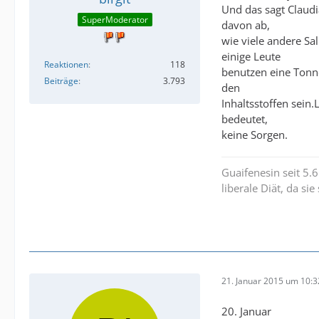
Und das sagt Claudi
SuperModerator
davon ab,
wie viele andere Sa
einige Leute
Reaktionen
118
benutzen eine Tonne
Beiträge
3.793
den
Inhaltsstoffen sein
bedeutet,
keine Sorgen.
Guaifenesin seit 5.
liberale Diät, da si
21. Januar 2015 um 10:3
20. Januar