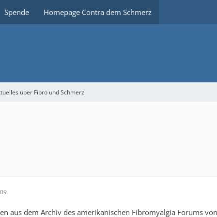
Spende
Homepage Contra dem Schmerz
tuelles über Fibro und Schmerz
:09
en aus dem Archiv des amerikanischen Fibromyalgia Forums vo