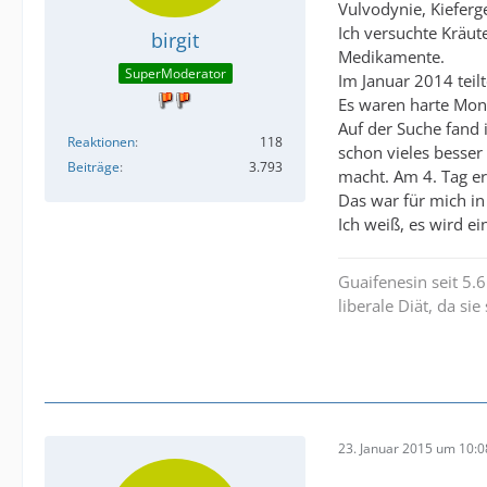
Vulvodynie, Kiefer
Ich versuchte Kräut
birgit
Medikamente.
SuperModerator
Im Januar 2014 teil
Es waren harte Monat
Auf der Suche fand i
Reaktionen
118
schon vieles besser
Beiträge
3.793
macht. Am 4. Tag er
Das war für mich in
Ich weiß, es wird e
Guaifenesin seit 5.
liberale Diät, da si
23. Januar 2015 um 10:0