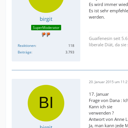
Es wird immer wiede
Es ist sehr empfehl
werden.
birgit
SuperModerator
Guaifenesin seit 5.
liberale Diät, da si
Reaktionen
118
Beiträge
3.793
20. Januar 2015 um 11:2
17. Januar
Frage von Dana : Ic
Kann ich sie
verwenden ?
Antwort von Anne L
Ja, man kann jede M
birgit