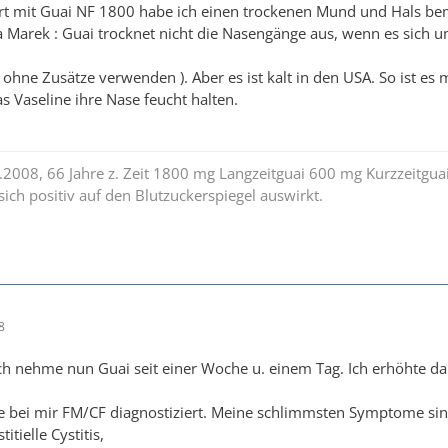
art mit Guai NF 1800 habe ich einen trockenen Mund und Hals bem
 Marek : Guai trocknet nicht die Nasengänge aus, wenn es sich um
 ohne Zusätze verwenden ). Aber es ist kalt in den USA. So ist e
s Vaseline ihre Nase feucht halten.
6.2008, 66 Jahre z. Zeit 1800 mg Langzeitguai 600 mg Kurzzeitgua
e sich positiv auf den Blutzuckerspiegel auswirkt.
8
Ich nehme nun Guai seit einer Woche u. einem Tag. Ich erhöhte 
e bei mir FM/CF diagnostiziert. Meine schlimmsten Symptome si
tielle Cystitis,