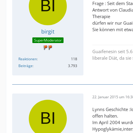
Frage : Seit dem St
Antwort von Claudia
Therapie
dürfen wir nur Guai
Sie können mit etwa
birgit
SuperModerator
Guaifenesin seit 5.
liberale Diät, da si
Reaktionen
118
Beiträge
3.793
22. Januar 2015 um 16:3
Lynns Geschichte :
offen halten.
Im April 2004 wurd
Hypoglykämie,intersti