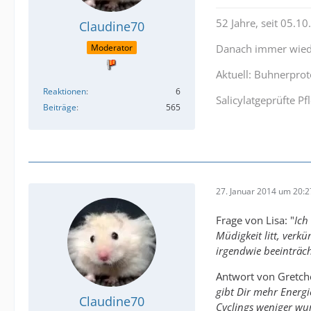
52 Jahre, seit 05.1
Claudine70
Moderator
Danach immer wiede
Aktuell: Buhnerproto
Reaktionen
6
Salicylatgeprüfte 
Beiträge
565
27. Januar 2014 um 20:2
Frage von Lisa: "
Ich
Müdigkeit litt, ver
irgendwie beeinträc
Antwort von Gretch
gibt Dir mehr Energi
Claudine70
Cyclings weniger wur