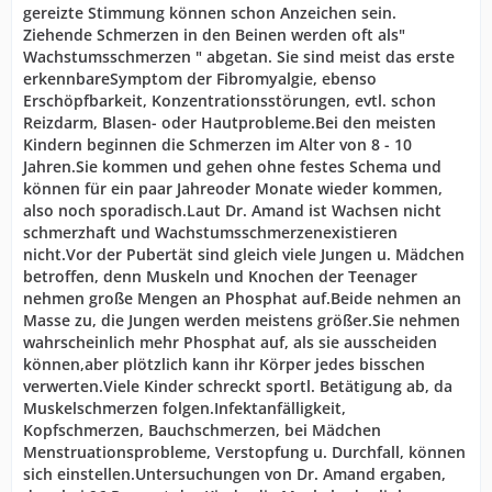
gereizte Stimmung können schon Anzeichen sein.
Ziehende Schmerzen in den Beinen werden oft als"
Wachstumsschmerzen " abgetan. Sie sind meist das erste
erkennbareSymptom der Fibromyalgie, ebenso
Erschöpfbarkeit, Konzentrationsstörungen, evtl. schon
Reizdarm, Blasen- oder Hautprobleme.Bei den meisten
Kindern beginnen die Schmerzen im Alter von 8 - 10
Jahren.Sie kommen und gehen ohne festes Schema und
können für ein paar Jahreoder Monate wieder kommen,
also noch sporadisch.Laut Dr. Amand ist Wachsen nicht
schmerzhaft und Wachstumsschmerzenexistieren
nicht.Vor der Pubertät sind gleich viele Jungen u. Mädchen
betroffen, denn Muskeln und Knochen der Teenager
nehmen große Mengen an Phosphat auf.Beide nehmen an
Masse zu, die Jungen werden meistens größer.Sie nehmen
wahrscheinlich mehr Phosphat auf, als sie ausscheiden
können,aber plötzlich kann ihr Körper jedes bisschen
verwerten.Viele Kinder schreckt sportl. Betätigung ab, da
Muskelschmerzen folgen.Infektanfälligkeit,
Kopfschmerzen, Bauchschmerzen, bei Mädchen
Menstruationsprobleme, Verstopfung u. Durchfall, können
sich einstellen.Untersuchungen von Dr. Amand ergaben,