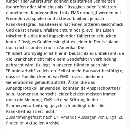
Kinder aller Alterstufen können bei starken Schmerzen
Ibuprofen oder Ähnliches als Flüssigkeit oder Tabletten
einnehmen. Kinder sollten trotz FMS ermutigt werden mit
Freunden zu spielen und aktiv zu bleiben, je nach
Krankheitsgrad. Guaifenesin hat einen bitteren Geschmack
und da ist etwas Einfallsreichtum nötig, evtl. ins Essen
mischen bis das Kind Kapseln oder Tabletten schlucken
kann. Flüssiges Guaifenesin gibt es leider in Deutschland
noch nicht sondern nur in Amerika. Die
"Kinderfibromyalgie" ist hier in Deutschland unbekannt, da
die Krankheit nicht mit einem Gendefekt in Verbindung
gebracht wird. Es liegt in unseren Händen auch hier
"Pionierarbeit" zu leisten. Selbst mein Hausarzt bestätigte,
dass er Familien kennt, wo FMS in verschiedenen
Generationen gehäuft auftritt. Ärzte, die das
Amandprotokoll anwenden, könnten da Ansprechpartner
sein. Momentan herrscht leider bei den meisten immer
noch die Meinung, FMS sei eine Störung in der
Schmerzverarbeitung, psychisch bedingt oder die
Krankheit existiert nicht."
Zusammengefasst nach Dr. Amands Aussagen von Birgit (Zu
finden im
Aktuellen Archiv)