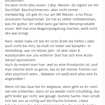
diszipliniert.
Sie kann nicht alles essen- z.Bsp. Weizen- da regiert sie mit
Durchfall- Bauchschmerzen- aber nicht immer -
merkwürdig- ich geb ihr nur am WE Weizen -a lso Pizza-
ansonsten Pumpernickel. Sie hat es selber mitbekommen,
was ihr guttut. Ich selbst kann gar keine Weizenprodukte
essen. Will mal eine Magenspiegelung machen, weiß nicht
obs was bringt.
Nein- leider habe ich bei ihr nicht Ärzte die helfen ( oder
auch nciht bei mir), da muß ich leider viel kämpfen- in
Heidelberg- war ich letztes Jahr- ist aber über 8
Autostunden von uns entfernt- Dort hat sich eine Ärztin
darauf spezialisiert.
Auch da mosert man hier- weil es eine Privatärztin ist, und
man möchte doch so gerne, das es bei meiner Tochter nur
alles psychisch wäre... Makaber ich weiß-wird alles vom Ex
angestoßen !
Wenn ich das Guai bei ihr weglasse, dann geht es ihr noch
viel viel schlechter, dann ist sie wieder nicht schulfähig, das
geht leider gar nicht, wie gesagt- dumme Sache- man schoß
sich bei uns so richtig auf die Psycho-Schiene- ( böse