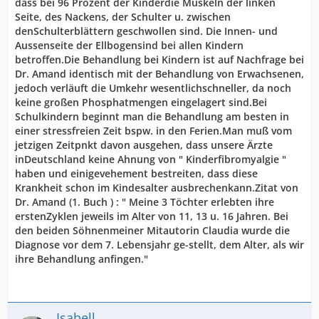
dass bei 96 Prozent der Kinderdie Muskeln der linken
Seite, des Nackens, der Schulter u. zwischen
denSchulterblättern geschwollen sind. Die Innen- und
Aussenseite der Ellbogensind bei allen Kindern
betroffen.Die Behandlung bei Kindern ist auf Nachfrage bei
Dr. Amand identisch mit der Behandlung von Erwachsenen,
jedoch verläuft die Umkehr wesentlichschneller, da noch
keine großen Phosphatmengen eingelagert sind.Bei
Schulkindern beginnt man die Behandlung am besten in
einer stressfreien Zeit bspw. in den Ferien.Man muß vom
jetzigen Zeitpnkt davon ausgehen, dass unsere Ärzte
inDeutschland keine Ahnung von " Kinderfibromyalgie "
haben und einigevehement bestreiten, dass diese
Krankheit schon im Kindesalter ausbrechenkann.Zitat von
Dr. Amand (1. Buch ) : " Meine 3 Töchter erlebten ihre
erstenZyklen jeweils im Alter von 11, 13 u. 16 Jahren. Bei
den beiden Söhnenmeiner Mitautorin Claudia wurde die
Diagnose vor dem 7. Lebensjahr ge-stellt, dem Alter, als wir
ihre Behandlung anfingen."
Isabell