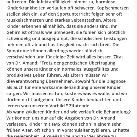
auftreten. Die Infektanfälligkeit nimmt zu, harmlose
Kinderkrankheiten verlaufen oft schwerer. Kopfschmerzen
stellen sich ein, auf den Sportunterricht folgen sehr oft
Muskelschmerzen und starkes Seitenstechen. Ältere
Kinder erkennen allmählich, dass sie anders sind. Ihr
Gehirn ist oftmals wie umnebelt, sie fühlen sich plötzlich
schwindelig und ausgepumpt, die schulischen Leistungen
nehmen oft ab und Lustlosigkeit macht sich breit. Die
Symptome können allerdings wieder plötzlich
verschwinden und für einige Zeit wird alles besser. Zitat
von Dr. Amand: "Trotz der genetischen Übertragung
können unsere Kinder ein normales, ausgefülltes und
produktives Leben führen. Als Eltern müssen wir
dieVerantwortung übernehmen, sowohl für die Diagnose
als auch für eine wirksame Behandlung unserer Kinder
sorgen. Wir müssen es tun, koste es was es wolle, und wir
dürfen nicht aufgeben. Unsere Kinder beobachten und
lernen von unserem Vorbild." Zitatende
Ab wann zyklieren Kinder und wie verläuft die Behandlung?
Wir können uns nur auf die Angaben von Dr. Amand
verlassen. Kinder mit FMS können schon in einem sehr
frühen Alter, oft schon im Vorschulalter zyklieren. Er hatte
die Gelegenheit , 4 Zweijährige und 15 Vierjährige zu