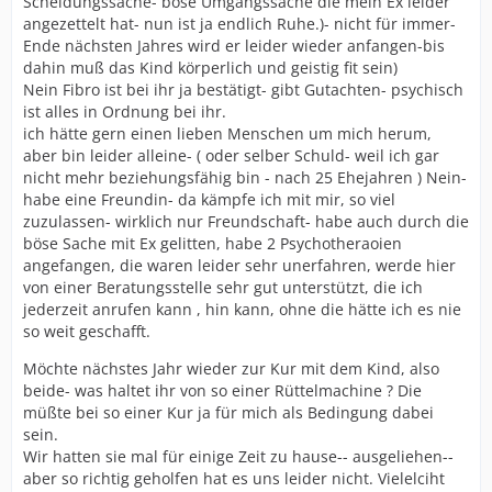
Scheidungssache- böse Umgangssache die mein Ex leider
angezettelt hat- nun ist ja endlich Ruhe.)- nicht für immer-
Ende nächsten Jahres wird er leider wieder anfangen-bis
dahin muß das Kind körperlich und geistig fit sein)
Nein Fibro ist bei ihr ja bestätigt- gibt Gutachten- psychisch
ist alles in Ordnung bei ihr.
ich hätte gern einen lieben Menschen um mich herum,
aber bin leider alleine- ( oder selber Schuld- weil ich gar
nicht mehr beziehungsfähig bin - nach 25 Ehejahren ) Nein-
habe eine Freundin- da kämpfe ich mit mir, so viel
zuzulassen- wirklich nur Freundschaft- habe auch durch die
böse Sache mit Ex gelitten, habe 2 Psychotheraoien
angefangen, die waren leider sehr unerfahren, werde hier
von einer Beratungsstelle sehr gut unterstützt, die ich
jederzeit anrufen kann , hin kann, ohne die hätte ich es nie
so weit geschafft.
Möchte nächstes Jahr wieder zur Kur mit dem Kind, also
beide- was haltet ihr von so einer Rüttelmachine ? Die
müßte bei so einer Kur ja für mich als Bedingung dabei
sein.
Wir hatten sie mal für einige Zeit zu hause-- ausgeliehen--
aber so richtig geholfen hat es uns leider nicht. Vielelciht