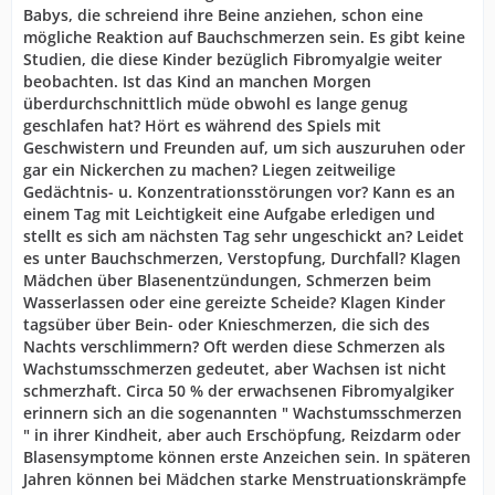
Babys, die schreiend ihre Beine anziehen, schon eine
mögliche Reaktion auf Bauchschmerzen sein. Es gibt keine
Studien, die diese Kinder bezüglich Fibromyalgie weiter
beobachten. Ist das Kind an manchen Morgen
überdurchschnittlich müde obwohl es lange genug
geschlafen hat? Hört es während des Spiels mit
Geschwistern und Freunden auf, um sich auszuruhen oder
gar ein Nickerchen zu machen? Liegen zeitweilige
Gedächtnis- u. Konzentrationsstörungen vor? Kann es an
einem Tag mit Leichtigkeit eine Aufgabe erledigen und
stellt es sich am nächsten Tag sehr ungeschickt an? Leidet
es unter Bauchschmerzen, Verstopfung, Durchfall? Klagen
Mädchen über Blasenentzündungen, Schmerzen beim
Wasserlassen oder eine gereizte Scheide? Klagen Kinder
tagsüber über Bein- oder Knieschmerzen, die sich des
Nachts verschlimmern? Oft werden diese Schmerzen als
Wachstumsschmerzen gedeutet, aber Wachsen ist nicht
schmerzhaft. Circa 50 % der erwachsenen Fibromyalgiker
erinnern sich an die sogenannten " Wachstumsschmerzen
" in ihrer Kindheit, aber auch Erschöpfung, Reizdarm oder
Blasensymptome können erste Anzeichen sein. In späteren
Jahren können bei Mädchen starke Menstruationskrämpfe