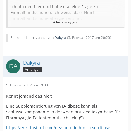
ich bin neu hier und habe u.a. eine Frage zu
Einmalhandschuhen. Ich weiss, dass Nitirl
Einmalhandschuhe allergiefrei sind.
Alles anzeigen
Meine sind aus Latex-Naturkautschuk. Auf Salsearch
habe ich nur Kautschuk gefunden - der hat kein Sal -
aber was ist mit Latex?
Einmal editiert, zuletzt von
Dakyra
(
5. Februar 2017 um 20:20
)
Und
dann bin ich etwas verzweifelt, weil ich ein absoluter
Öl-Fan bin und
Dakyra
mir meine Gesichts-Salbe und Massageöle in der Apo
mischen lasse. Da ist
Anfänger
Macademia- und Leinöl drin.
Und ausserdem ein Anti-Aging Serum. Zu was zählen
5. Februar 2017 um 19:33
denn jetzt Nüsse? Es
Kennt jemand das hier:
heisst ja, dass Pflanzenöl nicht geht, aber sind Nüsse
nicht Samen? Ich
Eine Supplementierung von
D-Ribose
kann als
weiss schon dass Fibros nur Hafer-, Ries- usw. öl
Schlüsselkomponente in der Adeninnukleotidsynthese für
nehmen dürfen.
Fibromyalgie-Patienten nützlich sein (5).
Und dann möchte ich noch gerne meinen Selbstversuch
https://enki-institut.com/de/shop-de.htm…ose-ribose-
erzählen und würde mich über Feedback aus diesem