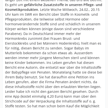
Es geht um
gefährliche Zusatzstoffe in unseren Pflege- und
Kosmetikprodukten
. Letzte Woche Mittwoch, 24.02., 20.15
Uhr kam im SWR ein Bericht über Stoffe in Kosmetik- und
Pflegeprodukten, die teilweise selbst Hormone oder
hormonverändernde Stoffe sind und schädlich in unserem
Körper wirken können (einige davon sind verschiedene
Parabene). Da in Deutschland immer mehr der
Hormonkrebs zunimmt (bei Frauen Brust- und
Eierstockkrebs und bei Männern Hodenkrebs), hielt man es
für nötig, diesen Bericht zu senden. Sogar Babys im
Mutterleib bekommen da schon etwas ab. Ausserdem
werden immer mehr jüngere Menschen steril und können
keine Kinder bekommen. Ins Leben gerufen hat diesen
Bericht eine Autorin, die entsetzt war über die Inhaltsstoffe
der Babypflege von Penaten. Monatelang hatte sie diese bei
ihrem Baby benutzt. Sie hat daraufhin eine Petition ins
Leben gerufen, aber die Firma Penaten ändert nichts, da
diese Inhaltsstoffe nicht über den erlaubten Werten liegen.
Leider habe ich nicht den ganzen Bericht gesehen. Durch
eine App (kostet einmalig 4,20 Euro) kann man über den
Strichcode auf der Verpackung die Inhaltsstoffe auf o. g.
Stoffe testen. So hat man schon beim Kauf die Möglichkeit