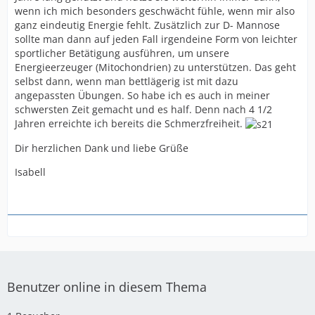
Desorientierung (Fibronebel) von früh bis spät und nun
wenn ich mich besonders geschwächt fühle, wenn mir also
auch schlaflose Nächte waren die Hölle. Ich habe dann
ganz eindeutig Energie fehlt. Zusätzlich zur D- Mannose
Wege gefunden die Sympomatik ohne Guai (da kannte
sollte man dann auf jeden Fall irgendeine Form von leichter
ich das noch nicht) wesentlich zu lindern und über
sportlicher Betätigung ausführen, um unsere
immer längere Zeiträume einen klaren Kopf und
Energieerzeuger (Mitochondrien) zu unterstützen. Das geht
Schmerzfreiheit zu bekommen. Allerdings kamen und
selbst dann, wenn man bettlägerig ist mit dazu
kommen immer noch Schmerzattacken - ich vermute es
angepassten Übungen. So habe ich es auch in meiner
ist das, was ihr hier Blockierung nennt und ich bin
schwersten Zeit gemacht und es half. Denn nach 4 1/2
diesbezüglich total hellhörig geworden, als ich von der
Jahren erreichte ich bereits die Schmerzfreiheit.
Guaifenesintherapie gehört habe.
Dir herzlichen Dank und liebe Grüße
Aber zurück zu meinem Selbstversuch:
Isabell
Ich habe heute morgen nochmal 300 mg Guai
eingenommen, nach einem intensiven Faszien- und Qi
Gong Training meinen geliebten Smoothie getrunken
(ein kleines Glas anstelle eines großen - schluchz), eine
Mandarine geschält (ohne Handschuh), selbige
gegessen, sowie ein Hirsemüsli mit Obst und 2 Datteln
(ich weiss, sehr viel Salicyl), etwas Trauben, Äpfel,
Leinsamen, Chiasamen und Sahne mit heissem Wasser
Benutzer online in diesem Thema
gemixt gefrühstückt. Innerhalb von 10 min. bekam ich
Fibronebel, die üblichen brennenden Schmerzen